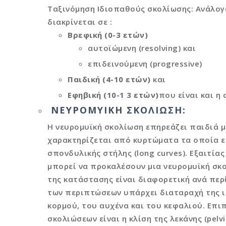
Ταξινόμηση Ιδιοπαθούς σκολίωσης: Ανάλογα
διακρίνεται σε :
Βρεφική (0-3 ετών)
αυτοϊώμενη (resolνing) και
επιδεινούμενη (progressiνe)
Παιδική (4-10 ετών)
και
Εφηβική (10-1 3 ετών)
που είναι και η
ΝΕΥΡΟΜΥΙΚΉ ΣΚΟΛΊΩΣΗ:
Η νευρομυϊκή σκολίωση επηρεάζει παιδιά μ
χαρακτηρίζεται από κυρτώματα τα οποία ε
σπονδυλικής στήλης (long curves). Εξαιτία
μπορεί να προκαλέσουν μια νευρομυϊκή σκο
της κατάστασης είναι διαφορετική ανά πε
των περιπτώσεων υπάρχει διαταραχή της ι
κορμού, του αυχένα και του κεφαλιού. Επι
σκολιώσεων είναι η κλίση της λεκάνης (pelvi