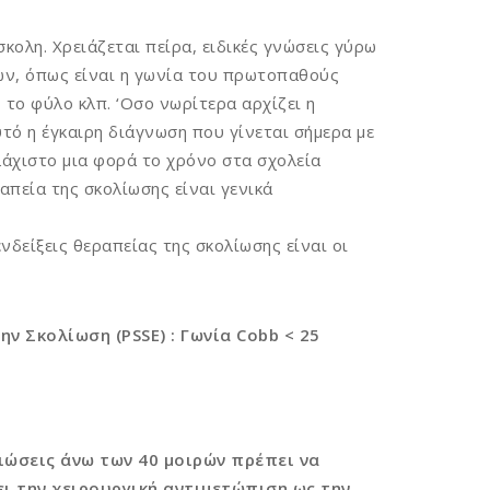
κολη. Χρειάζεται πείρα, ειδικές γνώσεις γύρω
ν, όπως είναι η γωνία του πρωτοπαθούς
 το φύλο κλπ. ‘Οσο νωρίτερα αρχίζει η
υτό η έγκαιρη διάγνωση που γίνεται σήμερα με
λάχιστο μια φορά το χρόνο στα σχολεία
ραπεία της σκολίωσης είναι γενικά
ενδείξεις θεραπείας της σκολίωσης είναι οι
ν Σκολίωση (PSSE) : Γωνία Cobb < 25
ιώσεις άνω των 40 μοιρών πρέπει να
ει την χειρουργική αντιμετώπιση ως την