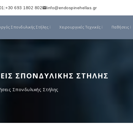
01
|
+30 693 1802 802
info@endospinehellas.gr
υργός Σπονδυλικής Στήλης ⁞
Χειρουργικές Τεχνικές ⁞
Παθήσεις ⁞
ΕΙΣ ΣΠΟΝΔΥΛΙΚΉΣ ΣΤΉΛΗΣ
σεις Σπονδυλικής Στήλης