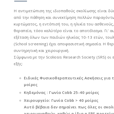
Η αντιμετώπιση της ιδιοπαθούς σκολίωσης είναι δύσ
από την πάθηση και συνεκτίμηση πολλών παραγόντω
κυρτώματος, η εντόπισή του, η ηλικία του ασθενούς,
θεραπεία, τόσο καλύτέρο είναι το αποτέλεσμα. Γι’ α
εξέταση όλων των παιδιών ηλικίας 10-13 ετών, του
(School screening) έχει αποφασιστική σημασία. Η θε
συντηρητική και χειρουργική.
Σύμφωνα με την Scoliosis Research Society (SRS) οι 
εξής:
Ειδικές Φυσικοθεραπευτικές Ασκήσεις για τη
μοίρες
Κηδεμόνας : Γωνία Cobb 25-40 μοίρες
Χειρουργείο: Γωνία Cobb > 40 μοίρες
Αυτό βέβαια δεν σημαίνει πως όλες οι σκολ
χειρουργηθούν, καθώς η ίδια η SRS προτείν