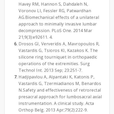
Havey RM, Hannon S, Dahdaleh N,
Voronov LI, Fessler RG, Patwardhan
AG.
Biomechanical effects of a unilateral
approach to minimally invasive lumbar
decompression.
PLoS One. 2014 Mar
21;9(3):e92611. 4.
Drosos GI, Ververidis A, Mavropoulos R,
Vastardis G, Tsioros KI, Kazakos K.
The
silicone ring tourniquet in orthopaedic
operations of the extremities.
Surg
Technol Int. 2013 Sep; 23:251-7.
Hadjipavlou A, Alpantaki K, Katonis P,
Vastardis G, Tzermiadianos M, Benardos
N.
Safety and effectiveness of retrorectal
presacral approach for lumbosacral axial
instrumentation. A clinical study.
Acta
Orthop Belg. 2013 Apr;79(2):222-9.