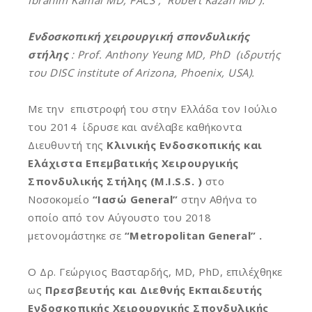
Ibrahim Kamal MD, FACS ,
Robert Kazan MD ).
Ενδοσκοπική χειρουργική σπονδυλικής
στήλης
: Prof. Anthony Yeung MD, PhD (ιδρυτής
του DISC institute of Arizona, Phoenix, USA).
Με την επιστροφή του στην Ελλάδα
τον Ιούλιο
του
2014
ίδρυσε και
ανέλαβε καθήκοντα
Διευθυντή της
Κλινικής Ενδοσκοπικής και
Ελάχιστα Επεμβατικής Χειρουργικής
Σπονδυλικής Στήλης (M.I.S.S. )
στο
Νοσοκομείο
“Ιασώ General”
στην Αθήνα το
οποίο από τον Αύγουστο του 2018
μετονομάστηκε σε
“Metropolitan General” .
Ο Δρ. Γεώργιος Βασταρδής, MD, PhD, επιλέχθηκε
ως
Πρεσβευτής και Διεθνής Εκπαιδευτής
Ενδοσκοπικής Χειρουργικής Σπονδυλικής