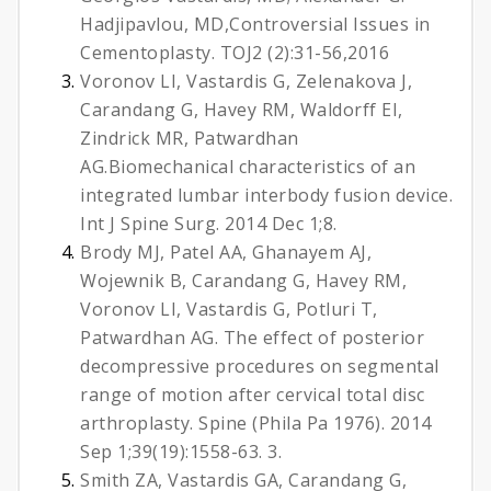
Hadjipavlou, MD,Controversial Issues in
Cementoplasty. TOJ2 (2):31-56,2016
Voronov LI, Vastardis G, Zelenakova J,
Carandang G, Havey RM, Waldorff EI,
Zindrick MR, Patwardhan
AG.
Biomechanical characteristics of an
integrated lumbar interbody fusion device.
Int J Spine Surg. 2014 Dec 1;8.
Brody MJ, Patel AA, Ghanayem AJ,
Wojewnik B, Carandang G, Havey RM,
Voronov LI, Vastardis G, Potluri T,
Patwardhan AG.
The effect of posterior
decompressive procedures on segmental
range of motion after cervical total disc
arthroplasty.
Spine (Phila Pa 1976). 2014
Sep 1;39(19):1558-63. 3.
Smith ZA, Vastardis GA, Carandang G,